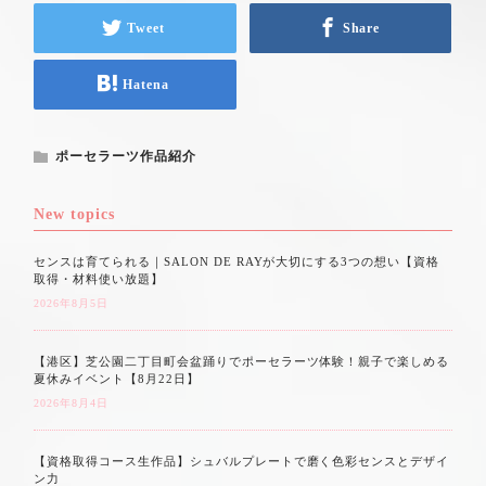
Tweet
Share
Hatena
ポーセラーツ作品紹介
New topics
センスは育てられる｜SALON DE RAYが大切にする3つの想い【資格
取得・材料使い放題】
2026年8月5日
【港区】芝公園二丁目町会盆踊りでポーセラーツ体験！親子で楽しめる
夏休みイベント【8月22日】
2026年8月4日
【資格取得コース生作品】シュバルプレートで磨く色彩センスとデザイ
ン力