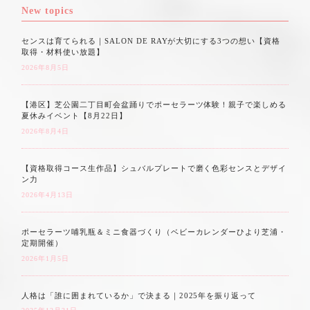
New topics
センスは育てられる｜SALON DE RAYが大切にする3つの想い【資格
取得・材料使い放題】
2026年8月5日
【港区】芝公園二丁目町会盆踊りでポーセラーツ体験！親子で楽しめる
夏休みイベント【8月22日】
2026年8月4日
【資格取得コース生作品】シュバルプレートで磨く色彩センスとデザイ
ン力
2026年4月13日
ポーセラーツ哺乳瓶＆ミニ食器づくり（ベビーカレンダーひより芝浦・
定期開催）
2026年1月5日
人格は「誰に囲まれているか」で決まる｜2025年を振り返って