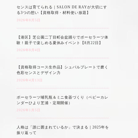
センスは育てられる｜SALON DE RAYが大切にす
る3つの想い【資格取得・材料使い放題】
2026年8月5日
【港区】芝公園二丁目町会盆踊りでポーセラーツ体
験！親子で楽しめる夏休みイベント【8月22日】
2026年8月4日
【資格取得コース生作品】シュバルプレートで磨く
色彩センスとデザイン力
2026年4月13日
ポーセラーツ哺乳瓶＆ミニ食器づくり（ベビーカレ
ンダーひより芝浦・定期開催）
2026年1月5日
人格は「誰に囲まれているか」で決まる｜2025年を
振り返って