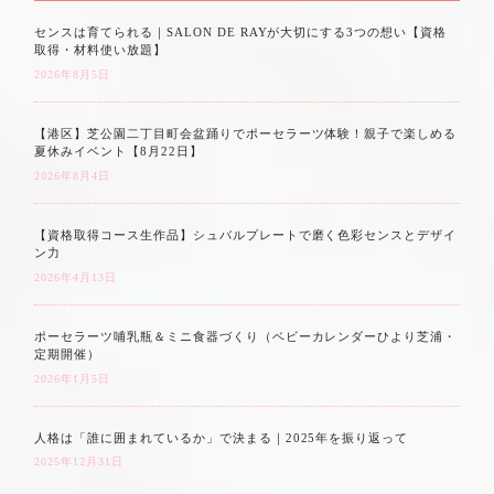
センスは育てられる｜SALON DE RAYが大切にする3つの想い【資格
取得・材料使い放題】
2026年8月5日
【港区】芝公園二丁目町会盆踊りでポーセラーツ体験！親子で楽しめる
夏休みイベント【8月22日】
2026年8月4日
【資格取得コース生作品】シュバルプレートで磨く色彩センスとデザイ
ン力
2026年4月13日
ポーセラーツ哺乳瓶＆ミニ食器づくり（ベビーカレンダーひより芝浦・
定期開催）
2026年1月5日
人格は「誰に囲まれているか」で決まる｜2025年を振り返って
2025年12月31日